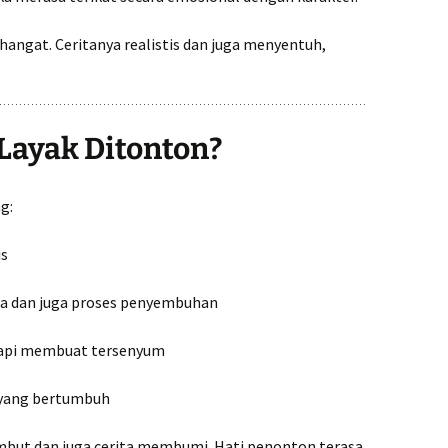
hangat. Ceritanya realistis dan juga menyentuh,
Layak Ditonton?
g:
is
ga dan juga proses penyembuhan
tapi membuat tersenyum
 yang bertumbuh
mbut dan juga cerita membumi. Hati penonton terasa