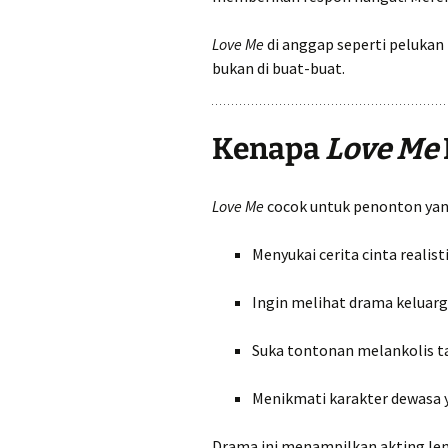
Love Me
di anggap seperti pelukan 
bukan di buat-buat.
Kenapa
Love Me
Love Me
cocok untuk penonton yan
Menyukai cerita cinta realist
Ingin melihat drama keluar
Suka tontonan melankolis 
Menikmati karakter dewasa
Drama ini menampilkan akting le