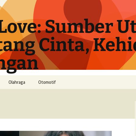
Love: Sumber U
tang Cinta, Keh
ngan
Olahraga
Otomotif