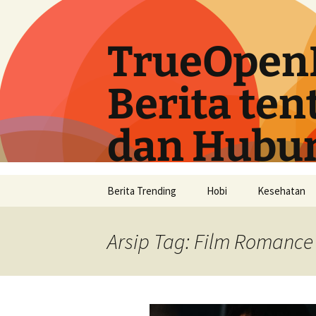
Langsung
ke
isi
TrueOpen
Berita ten
dan Hubu
Berita Trending
Hobi
Kesehatan
Arsip Tag: Film Romance