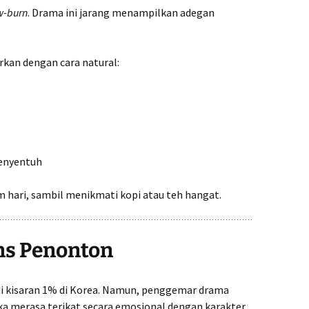
w-burn
. Drama ini jarang menampilkan adegan
rkan dengan cara natural:
menyentuh
m hari, sambil menikmati kopi atau teh hangat.
ns Penonton
 di kisaran 1% di Korea. Namun, penggemar drama
 merasa terikat secara emosional dengan karakter.