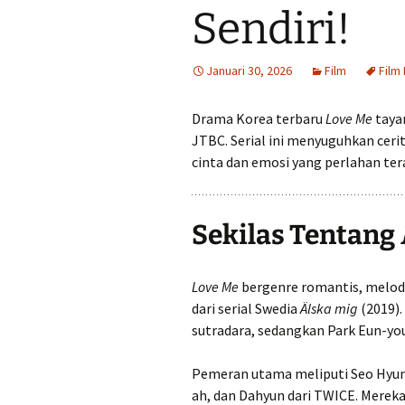
Sendiri!
Januari 30, 2026
Film
Film
Drama Korea terbaru
Love Me
tayan
JTBC. Serial ini menyuguhkan ceri
cinta dan emosi yang perlahan t
Sekilas Tentang
Love Me
bergenre romantis, melodra
dari serial Swedia
Älska mig
(2019).
sutradara, sedangkan Park Eun-yo
Pemeran utama meliputi Seo Hyun-
ah, dan Dahyun dari TWICE. Merek