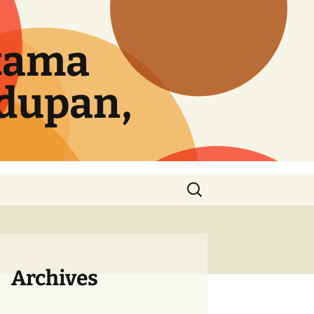
tama
idupan,
Cari
untuk:
Archives