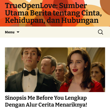
Langsung
TrueOpenLove: Sumber
ke
Utama Berita tentang Cinta,
isi
Kehidupan, dan Hubungan
Cari
Menu
untuk:
Sinopsis Me Before You Lengkap
Dengan Alur Cerita Menariknya!