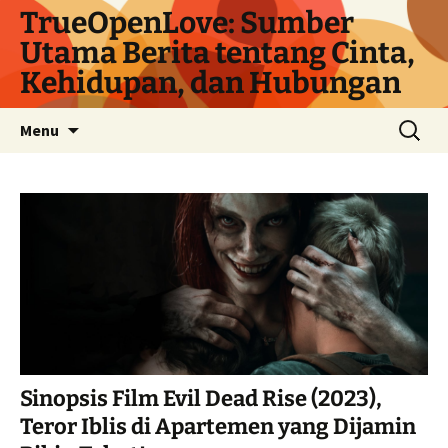
Langsung
TrueOpenLove: Sumber
ke
Utama Berita tentang Cinta,
isi
Kehidupan, dan Hubungan
Cari
Menu
untuk:
Sinopsis Film Evil Dead Rise (2023),
Teror Iblis di Apartemen yang Dijamin