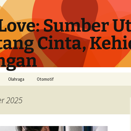
Love: Sumber U
tang Cinta, Keh
ngan
Olahraga
Otomotif
r 2025