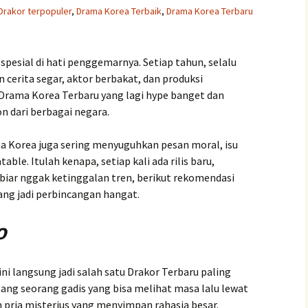
Drakor terpopuler
,
Drama Korea Terbaik
,
Drama Korea Terbaru
pesial di hati penggemarnya. Setiap tahun, selalu
 cerita segar, aktor berbakat, dan produksi
k Drama Korea Terbaru yang lagi hype banget dan
n dari berbagai negara.
ma Korea juga sering menyuguhkan pesan moral, isu
table. Itulah kenapa, setiap kali ada rilis baru,
iar nggak ketinggalan tren, berikut rekomendasi
dang jadi perbincangan hangat.
o
ni langsung jadi salah satu Drakor Terbaru paling
tang seorang gadis yang bisa melihat masa lalu lewat
 pria misterius yang menyimpan rahasia besar.