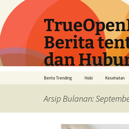
Langsung
ke
isi
TrueOpen
Berita ten
dan Hubu
Berita Trending
Hobi
Kesehatan
Arsip Bulanan: Septembe