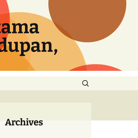
tama
idupan,
Cari
untuk:
Archives