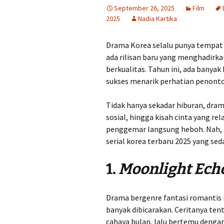
September 26, 2025
Film
2025
Nadia Kartika
Drama Korea selalu punya tempat s
ada rilisan baru yang menghadirkan
berkualitas. Tahun ini, ada banya
sukses menarik perhatian penonto
Tidak hanya sekadar hiburan, dra
sosial, hingga kisah cinta yang rela
penggemar langsung heboh. Nah, b
serial korea terbaru 2025 yang se
1.
Moonlight Ech
Drama bergenre fantasi romantis i
banyak dibicarakan. Ceritanya ten
cahaya bulan, lalu bertemu dengan