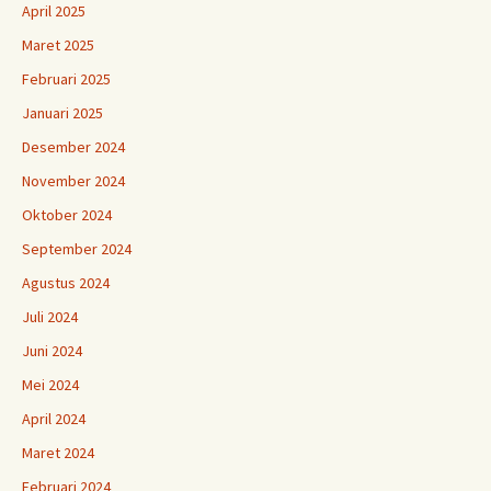
April 2025
Maret 2025
Februari 2025
Januari 2025
Desember 2024
November 2024
Oktober 2024
September 2024
Agustus 2024
Juli 2024
Juni 2024
Mei 2024
April 2024
Maret 2024
Februari 2024