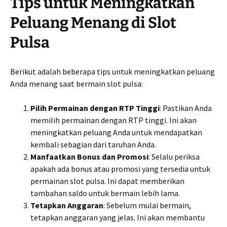
Tips untuk Meningkatkan
Peluang Menang di Slot
Pulsa
Berikut adalah beberapa tips untuk meningkatkan peluang
Anda menang saat bermain slot pulsa:
Pilih Permainan dengan RTP Tinggi
: Pastikan Anda
memilih permainan dengan RTP tinggi. Ini akan
meningkatkan peluang Anda untuk mendapatkan
kembali sebagian dari taruhan Anda.
Manfaatkan Bonus dan Promosi
: Selalu periksa
apakah ada bonus atau promosi yang tersedia untuk
permainan slot pulsa. Ini dapat memberikan
tambahan saldo untuk bermain lebih lama.
Tetapkan Anggaran
: Sebelum mulai bermain,
tetapkan anggaran yang jelas. Ini akan membantu