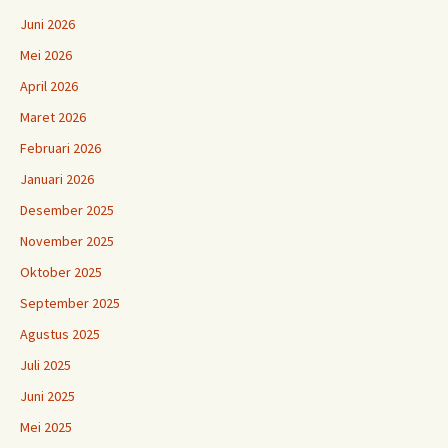
Juni 2026
Mei 2026
April 2026
Maret 2026
Februari 2026
Januari 2026
Desember 2025
November 2025
Oktober 2025
September 2025
Agustus 2025
Juli 2025
Juni 2025
Mei 2025