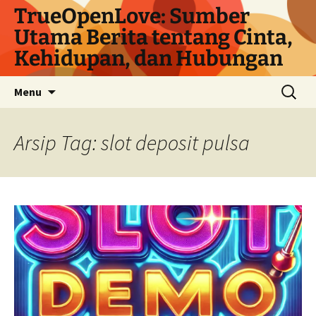
Langsung
TrueOpenLove: Sumber
ke
Utama Berita tentang Cinta,
isi
Kehidupan, dan Hubungan
Cari
Menu
untuk:
Arsip Tag: slot deposit pulsa