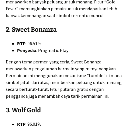
menawarkan banyak peluang untuk menang. Fitur “Gold
Fever” memungkinkan pemain untuk mendapatkan lebih
banyak kemenangan saat simbol tertentu muncul.
2.
Sweet Bonanza
RTP
: 96.51%
Penyedia
: Pragmatic Play
Dengan tema permen yang ceria, Sweet Bonanza
menawarkan pengalaman bermain yang menyenangkan.
Permainan ini menggunakan mekanisme “tumble” di mana
simbol jatuh dari atas, memberikan peluang untuk menang
secara berturut-turut. Fitur putaran gratis dengan
pengganda juga menambah daya tarik permainan ini.
3.
Wolf Gold
RTP
: 96.01%