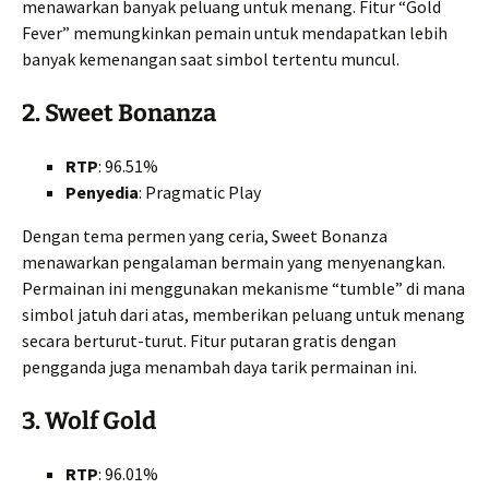
menawarkan banyak peluang untuk menang. Fitur “Gold
Fever” memungkinkan pemain untuk mendapatkan lebih
banyak kemenangan saat simbol tertentu muncul.
2.
Sweet Bonanza
RTP
: 96.51%
Penyedia
: Pragmatic Play
Dengan tema permen yang ceria, Sweet Bonanza
menawarkan pengalaman bermain yang menyenangkan.
Permainan ini menggunakan mekanisme “tumble” di mana
simbol jatuh dari atas, memberikan peluang untuk menang
secara berturut-turut. Fitur putaran gratis dengan
pengganda juga menambah daya tarik permainan ini.
3.
Wolf Gold
RTP
: 96.01%