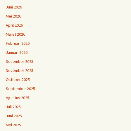
Juni 2026
Mei 2026
April 2026
Maret 2026
Februari 2026
Januari 2026
Desember 2025
November 2025
Oktober 2025
September 2025
Agustus 2025
Juli 2025
Juni 2025
Mei 2025