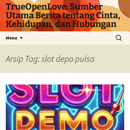
Langsung
TrueOpenLove: Sumber
ke
Utama Berita tentang Cinta,
isi
Kehidupan, dan Hubungan
Cari
Menu
untuk:
Arsip Tag: slot depo pulsa