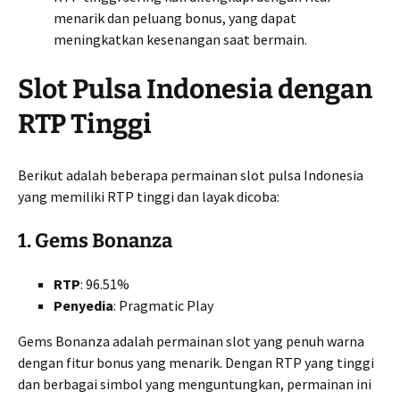
menarik dan peluang bonus, yang dapat
meningkatkan kesenangan saat bermain.
Slot Pulsa Indonesia dengan
RTP Tinggi
Berikut adalah beberapa permainan slot pulsa Indonesia
yang memiliki RTP tinggi dan layak dicoba:
1.
Gems Bonanza
RTP
: 96.51%
Penyedia
: Pragmatic Play
Gems Bonanza adalah permainan slot yang penuh warna
dengan fitur bonus yang menarik. Dengan RTP yang tinggi
dan berbagai simbol yang menguntungkan, permainan ini