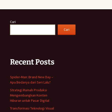
Cari
Cari
Recent Posts
Spider-Man: Brand New Day –
Apa Bedanya dari Seri Lalu?
Strategi Rumah Produksi
Mengembangkan Konten
Hiburan untuk Pasar Digital
Transformasi Teknologi Visual