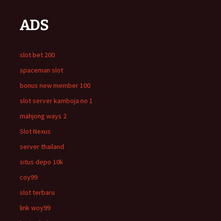
ADS
slot bet 200
spaceman slot
bonus new member 100
slot server kamboja no 1
mahjong ways 2
Slot Nexus
server thailand
situs depo 10k
coy99
slot terbaru
link woy99