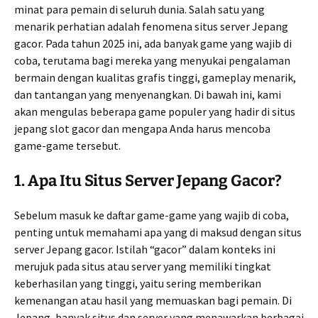
minat para pemain di seluruh dunia. Salah satu yang
menarik perhatian adalah fenomena situs server Jepang
gacor. Pada tahun 2025 ini, ada banyak game yang wajib di
coba, terutama bagi mereka yang menyukai pengalaman
bermain dengan kualitas grafis tinggi, gameplay menarik,
dan tantangan yang menyenangkan. Di bawah ini, kami
akan mengulas beberapa game populer yang hadir di situs
jepang slot
gacor dan mengapa Anda harus mencoba
game-game tersebut.
1. Apa Itu Situs Server Jepang Gacor?
Sebelum masuk ke daftar game-game yang wajib di coba,
penting untuk memahami apa yang di maksud dengan situs
server Jepang gacor. Istilah “gacor” dalam konteks ini
merujuk pada situs atau server yang memiliki tingkat
keberhasilan yang tinggi, yaitu sering memberikan
kemenangan atau hasil yang memuaskan bagi pemain. Di
Jepang, banyak situs dan server yang menawarkan berbagai