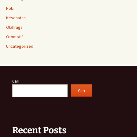
Hobi
Kesehatan
Olahraga
Otomotif
Uncategorized
Cari
Cari
Recent Posts