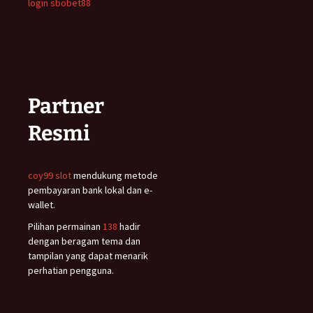
login sbobet88
Partner
Resmi
coy99 slot
mendukung metode
pembayaran bank lokal dan e-
wallet.
Pilihan permainan
138
hadir
dengan beragam tema dan
tampilan yang dapat menarik
perhatian pengguna.