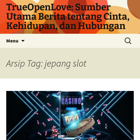
Langsung
TrueOpenLove: Sumber
ke
Utama Berita tentang Cinta,
isi
Kehidupan, dan Hubungan
Cari
Menu
untuk:
Arsip Tag: jepang slot