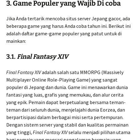
3. Game Populer yang Wajib Di coba
Jika Anda tertarik mencoba situs server Jepang gacor, ada
beberapa game yang harus Anda coba tahun ini. Berikut ini
adalah daftar game-game populer yang patut untuk di
mainkan:
3.1.
Final Fantasy XIV
Final Fantasy XIV
adalah salah satu MMORPG (Massively
Multiplayer Online Role-Playing Game) yang sangat
populer di Jepang dan dunia. Game ini menawarkan dunia
fantasi yang luas, grafis yang memukau, dan alur cerita
yang epik. Pemain dapat berpetualang bersama teman-
teman dari seluruh dunia, menjelajahi dunia Eorzea, dan
berpartisipasi dalam berbagai misi serta pertempuran.
Dengan sistem server yang stabil dan kualitas permainan
yang tinggi,
Final Fantasy XIV
selalu menjadi pilihan utama
bagi pemain yang mencari pengalaman bermain yang