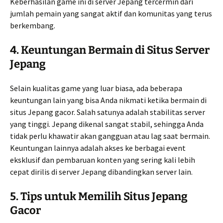
Keberhasilan game ini di server Jepang tercermin dari
jumlah pemain yang sangat aktif dan komunitas yang terus
berkembang.
4. Keuntungan Bermain di Situs Server
Jepang
Selain kualitas game yang luar biasa, ada beberapa
keuntungan lain yang bisa Anda nikmati ketika bermain di
situs Jepang gacor. Salah satunya adalah stabilitas server
yang tinggi. Jepang dikenal sangat stabil, sehingga Anda
tidak perlu khawatir akan gangguan atau lag saat bermain.
Keuntungan lainnya adalah akses ke berbagai event
eksklusif dan pembaruan konten yang sering kali lebih
cepat dirilis di server Jepang dibandingkan server lain.
5. Tips untuk Memilih Situs Jepang
Gacor