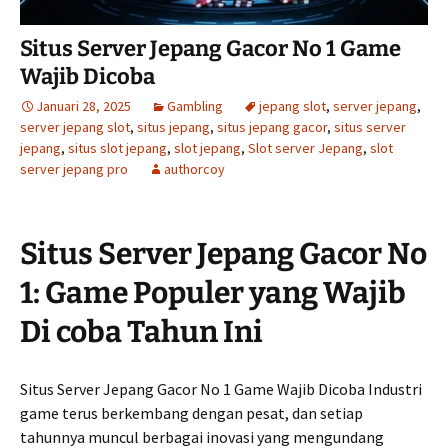
Situs Server Jepang Gacor No 1 Game
Wajib Dicoba
Januari 28, 2025
Gambling
jepang slot
,
server jepang
,
server jepang slot
,
situs jepang
,
situs jepang gacor
,
situs server
jepang
,
situs slot jepang
,
slot jepang
,
Slot server Jepang
,
slot
server jepang pro
authorcoy
Situs Server Jepang Gacor No
1: Game Populer yang Wajib
Di coba Tahun Ini
Situs Server Jepang Gacor No 1 Game Wajib Dicoba Industri
game terus berkembang dengan pesat, dan setiap
tahunnya muncul berbagai inovasi yang mengundang