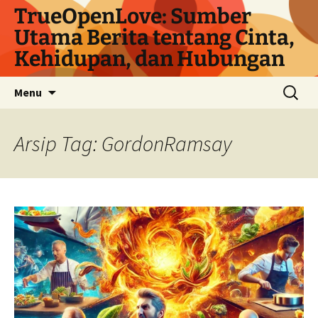
Langsung
TrueOpenLove: Sumber
ke
Utama Berita tentang Cinta,
isi
Kehidupan, dan Hubungan
Cari
Menu
untuk:
Arsip Tag: GordonRamsay