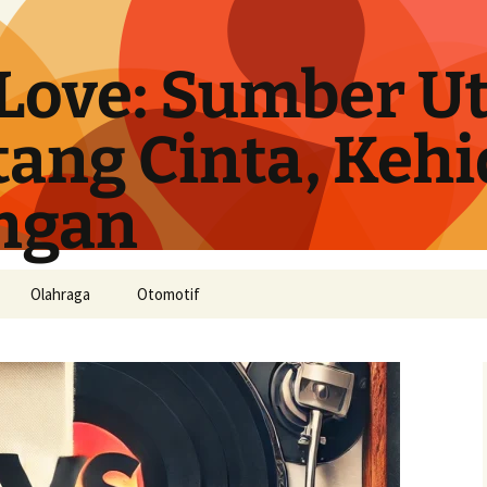
Love: Sumber U
tang Cinta, Keh
ngan
Olahraga
Otomotif