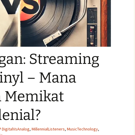
gan: Streaming
inyl – Mana
h Memikat
lenial?
DigitalVsAnalog
,
MillennialListeners
,
MusicTechnology
,