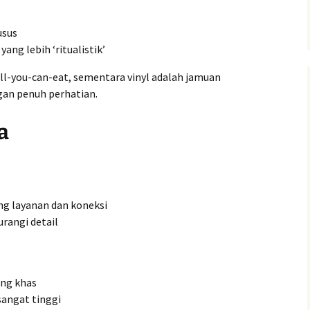
usus
g lebih ‘ritualistik’
all-you-can-eat, sementara vinyl adalah jamuan
an penuh perhatian.
a
ung layanan dan koneksi
rangi detail
ang khas
sangat tinggi