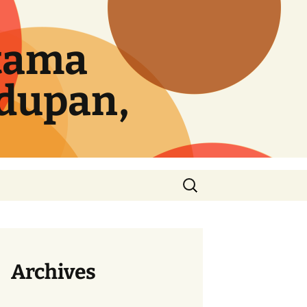
tama
idupan,
Cari
untuk:
Archives