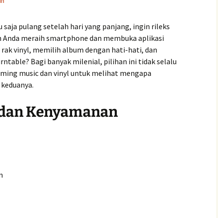
in
 saja pulang setelah hari yang panjang, ingin rileks
ah Anda meraih smartphone dan membuka aplikasi
 rak vinyl, memilih album dengan hati-hati, dan
ntable? Bagi banyak milenial, pilihan ini tidak selalu
aming music dan vinyl untuk melihat mengapa
h keduanya.
s dan Kenyamanan
n