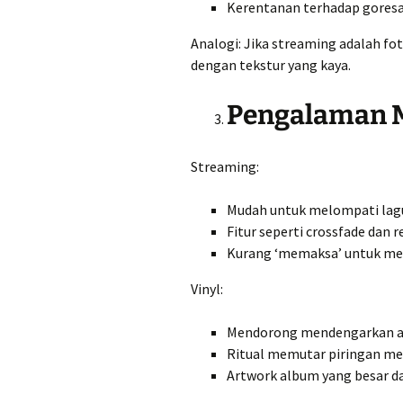
Kerentanan terhadap goresa
Analogi: Jika streaming adalah fot
dengan tekstur yang kaya.
Pengalaman 
Streaming:
Mudah untuk melompati lag
Fitur seperti crossfade dan
Kurang ‘memaksa’ untuk me
Vinyl:
Mendorong mendengarkan al
Ritual memutar piringan m
Artwork album yang besar d