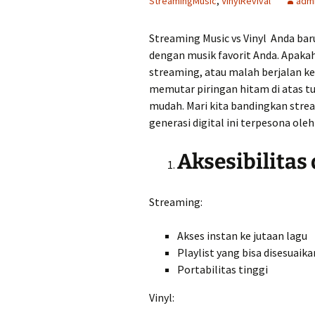
StreamingMusic
,
VinylRevival
adm
Streaming Music vs Vinyl Anda baru
dengan musik favorit Anda. Apak
streaming, atau malah berjalan ke
memutar piringan hitam di atas tur
mudah. Mari kita bandingkan stre
generasi digital ini terpesona ole
Aksesibilita
Streaming:
Akses instan ke jutaan lagu
Playlist yang bisa disesuaika
Portabilitas tinggi
Vinyl: