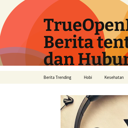
Langsung
ke
isi
TrueOpen
Berita ten
dan Hubu
Berita Trending
Hobi
Kesehatan