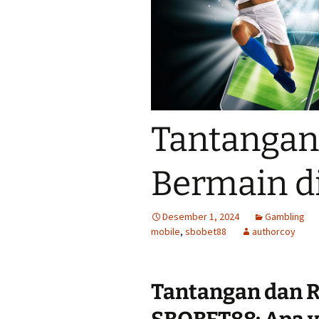
Tantangan
Bermain d
Desember 1, 2024
Gambling
mobile
,
sbobet88
authorcoy
Tantangan dan R