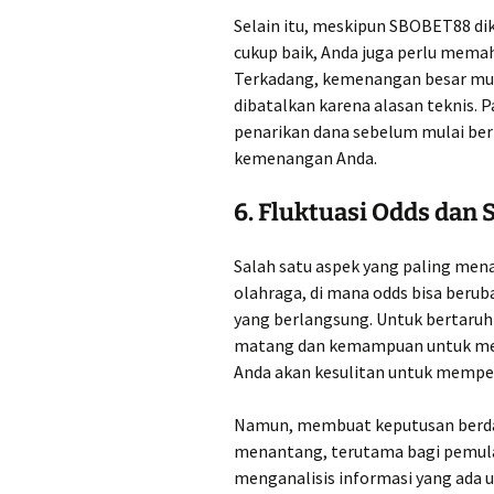
Selain itu, meskipun SBOBET88 di
cukup baik, Anda juga perlu mema
Terkadang, kemenangan besar mu
dibatalkan karena alasan teknis.
penarikan dana sebelum mulai ber
kemenangan Anda.
6. Fluktuasi Odds dan 
Salah satu aspek yang paling men
olahraga, di mana odds bisa beru
yang berlangsung. Untuk bertaruh
matang dan kemampuan untuk mem
Anda akan kesulitan untuk mempe
Namun, membuat keputusan berdas
menantang, terutama bagi pemula
menganalisis informasi yang ada