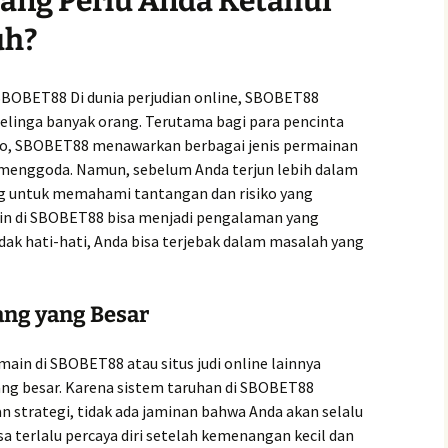
ang Perlu Anda Ketahui
uh?
SBOBET88 Di dunia perjudian online, SBOBET88
 telinga banyak orang. Terutama bagi para pencinta
no, SBOBET88 menawarkan berbagai jenis permainan
menggoda. Namun, sebelum Anda terjun lebih dalam
ing untuk memahami tantangan dan risiko yang
in di SBOBET88 bisa menjadi pengalaman yang
dak hati-hati, Anda bisa terjebak dalam masalah yang
ang yang Besar
rmain di SBOBET88 atau situs judi online lainnya
ang besar. Karena sistem taruhan di SBOBET88
 strategi, tidak ada jaminan bahwa Anda akan selalu
a terlalu percaya diri setelah kemenangan kecil dan