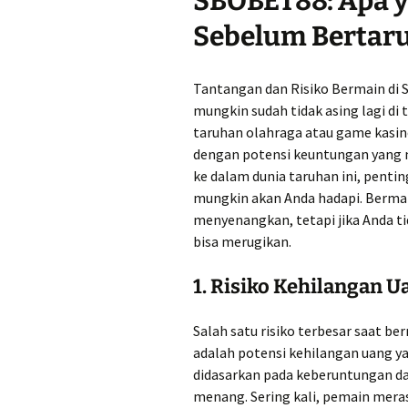
SBOBET88: Apa y
Sebelum Bertar
Tantangan dan Risiko Bermain di 
mungkin sudah tidak asing lagi di
taruhan olahraga atau game kasi
dengan potensi keuntungan yang 
ke dalam dunia taruhan ini, pent
mungkin akan Anda hadapi. Berma
menyenangkan, tetapi jika Anda ti
bisa merugikan.
1. Risiko Kehilangan U
Salah satu risiko terbesar saat be
adalah potensi kehilangan uang y
didasarkan pada keberuntungan dan
menang. Sering kali, pemain meras