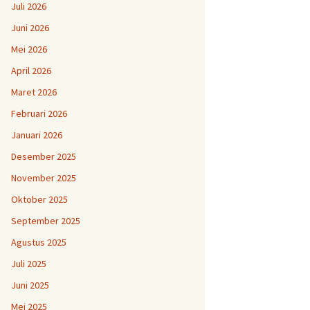
Juli 2026
Juni 2026
Mei 2026
April 2026
Maret 2026
Februari 2026
Januari 2026
Desember 2025
November 2025
Oktober 2025
September 2025
Agustus 2025
Juli 2025
Juni 2025
Mei 2025