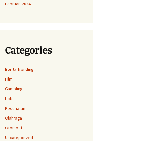
Februari 2024
Categories
Berita Trending
Film
Gambling
Hobi
Kesehatan
Olahraga
Otomotif
Uncategorized