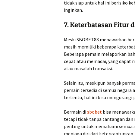
tidak siap untuk hal ini berisiko 
inginkan.
7. Keterbatasan Fitur
Meski SBOBET88 menawarkan berba
masih memiliki beberapa keterbat
Beberapa pemain melaporkan bahw
cepat atau memadai, yang dapat 
atau masalah transaksi.
Selain itu, meskipun banyak permai
pemain tersedia di semua negara a
tertentu, hal ini bisa mengurang
Bermain di
sbobet
bisa menawarka
tetapi tidak tanpa tantangan dan
penting untuk memahami semua asp
menjaga diri dari ketergantungan