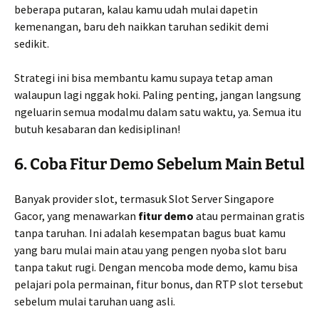
beberapa putaran, kalau kamu udah mulai dapetin
kemenangan, baru deh naikkan taruhan sedikit demi
sedikit.
Strategi ini bisa membantu kamu supaya tetap aman
walaupun lagi nggak hoki. Paling penting, jangan langsung
ngeluarin semua modalmu dalam satu waktu, ya. Semua itu
butuh kesabaran dan kedisiplinan!
6. Coba Fitur Demo Sebelum Main Betul
Banyak provider slot, termasuk Slot Server Singapore
Gacor, yang menawarkan
fitur demo
atau permainan gratis
tanpa taruhan. Ini adalah kesempatan bagus buat kamu
yang baru mulai main atau yang pengen nyoba slot baru
tanpa takut rugi. Dengan mencoba mode demo, kamu bisa
pelajari pola permainan, fitur bonus, dan RTP slot tersebut
sebelum mulai taruhan uang asli.