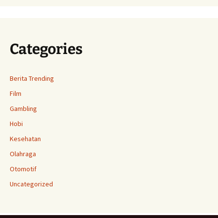
Categories
Berita Trending
Film
Gambling
Hobi
Kesehatan
Olahraga
Otomotif
Uncategorized