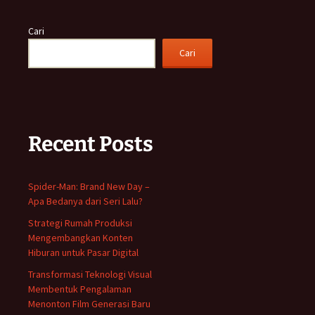
Cari
Cari
Recent Posts
Spider-Man: Brand New Day –
Apa Bedanya dari Seri Lalu?
Strategi Rumah Produksi
Mengembangkan Konten
Hiburan untuk Pasar Digital
Transformasi Teknologi Visual
Membentuk Pengalaman
Menonton Film Generasi Baru