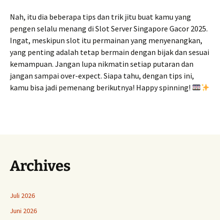
Nah, itu dia beberapa tips dan trik jitu buat kamu yang
pengen selalu menang di Slot Server Singapore Gacor 2025.
Ingat, meskipun slot itu permainan yang menyenangkan,
yang penting adalah tetap bermain dengan bijak dan sesuai
kemampuan. Jangan lupa nikmatin setiap putaran dan
jangan sampai over-expect. Siapa tahu, dengan tips ini,
kamu bisa jadi pemenang berikutnya! Happy spinning!
Archives
Juli 2026
Juni 2026