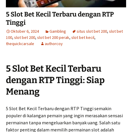
5 Slot Bet Kecil Terbaru dengan RTP
Tinggi
Oktober 6, 2024
Gambling
situs slot bet 200
,
slot bet
100
,
slot bet 200
,
slot bet 200 perak
,
slot bet kecil
,
thequickcarsale
authorcoy
5 Slot Bet Kecil Terbaru
dengan RTP Tinggi: Siap
Menang
5 Slot Bet Kecil Terbaru dengan RTP Tinggi semakin
populer di kalangan pemain yang ingin merasakan sensasi
permainan tanpa mengeluarkan banyak uang. Salah satu
faktor penting dalam memilih permainan slot adalah