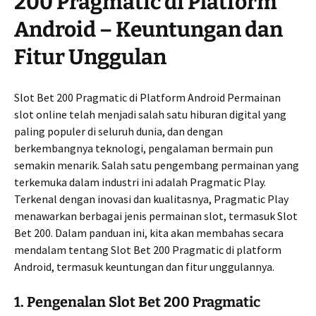
200 Pragmatic di Platform
Android – Keuntungan dan
Fitur Unggulan
Slot Bet 200 Pragmatic di Platform Android Permainan
slot online telah menjadi salah satu hiburan digital yang
paling populer di seluruh dunia, dan dengan
berkembangnya teknologi, pengalaman bermain pun
semakin menarik. Salah satu pengembang permainan yang
terkemuka dalam industri ini adalah Pragmatic Play.
Terkenal dengan inovasi dan kualitasnya, Pragmatic Play
menawarkan berbagai jenis permainan slot, termasuk Slot
Bet 200. Dalam panduan ini, kita akan membahas secara
mendalam tentang Slot Bet 200 Pragmatic di platform
Android, termasuk keuntungan dan fitur unggulannya.
1.
Pengenalan Slot Bet 200 Pragmatic