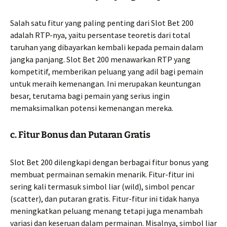
Salah satu fitur yang paling penting dari Slot Bet 200
adalah RTP-nya, yaitu persentase teoretis dari total
taruhan yang dibayarkan kembali kepada pemain dalam
jangka panjang. Slot Bet 200 menawarkan RTP yang
kompetitif, memberikan peluang yang adil bagi pemain
untuk meraih kemenangan. Ini merupakan keuntungan
besar, terutama bagi pemain yang serius ingin
memaksimalkan potensi kemenangan mereka.
c.
Fitur Bonus dan Putaran Gratis
Slot Bet 200 dilengkapi dengan berbagai fitur bonus yang
membuat permainan semakin menarik. Fitur-fitur ini
sering kali termasuk simbol liar (wild), simbol pencar
(scatter), dan putaran gratis. Fitur-fitur ini tidak hanya
meningkatkan peluang menang tetapi juga menambah
variasi dan keseruan dalam permainan. Misalnya, simbol liar