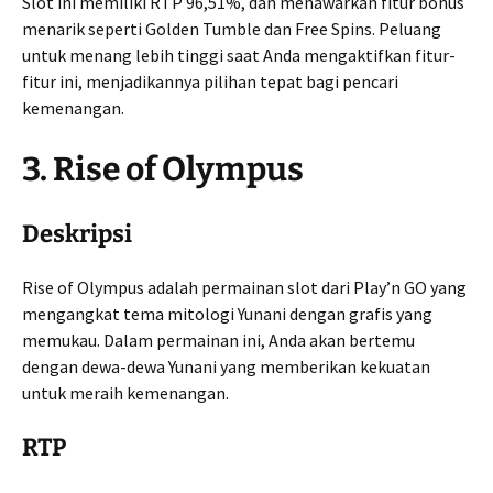
Slot ini memiliki RTP 96,51%, dan menawarkan fitur bonus
menarik seperti Golden Tumble dan Free Spins. Peluang
untuk menang lebih tinggi saat Anda mengaktifkan fitur-
fitur ini, menjadikannya pilihan tepat bagi pencari
kemenangan.
3.
Rise of Olympus
Deskripsi
Rise of Olympus adalah permainan slot dari Play’n GO yang
mengangkat tema mitologi Yunani dengan grafis yang
memukau. Dalam permainan ini, Anda akan bertemu
dengan dewa-dewa Yunani yang memberikan kekuatan
untuk meraih kemenangan.
RTP