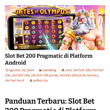
Slot Bet 200 Pragmatic di Platform
Android
Agustus 20, 2024
Gambling
situs slot bet 200
,
slot bet
100
,
slot bet 200
,
slot bet 200 perak
,
slot bet 200 perak terbaru
,
slot bet kecil
authorcoy
Panduan Terbaru: Slot Bet