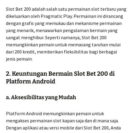
Slot Bet 200 adalah salah satu permainan slot terbaru yang
dikeluarkan oleh Pragmatic Play. Permainan ini dirancang
dengan grafis yang memukau dan mekanisme permainan
yang menarik, menawarkan pengalaman bermain yang
sangat menghibur. Seperti namanya, Slot Bet 200
memungkinkan pemain untuk memasang taruhan mulai
dari 200 kredit, memberikan fleksibilitas bagi berbagai
jenis pemain.
2.
Keuntungan Bermain Slot Bet 200 di
Platform Android
a.
Aksesibilitas yang Mudah
Platform Android memungkinkan pemain untuk
mengakses permainan slot kapan saja dan di mana saja.
Dengan aplikasi atau versi mobile dari Slot Bet 200, Anda