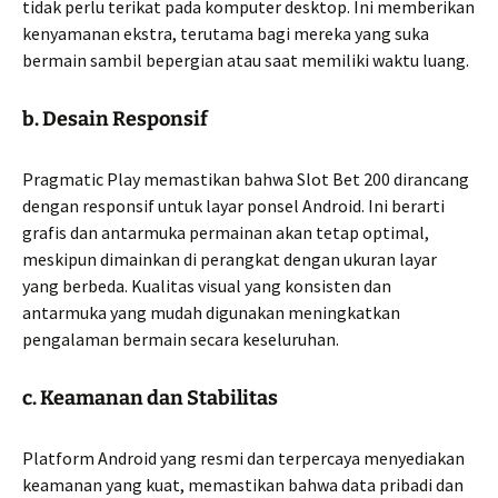
tidak perlu terikat pada komputer desktop. Ini memberikan
kenyamanan ekstra, terutama bagi mereka yang suka
bermain sambil bepergian atau saat memiliki waktu luang.
b.
Desain Responsif
Pragmatic Play memastikan bahwa Slot Bet 200 dirancang
dengan responsif untuk layar ponsel Android. Ini berarti
grafis dan antarmuka permainan akan tetap optimal,
meskipun dimainkan di perangkat dengan ukuran layar
yang berbeda. Kualitas visual yang konsisten dan
antarmuka yang mudah digunakan meningkatkan
pengalaman bermain secara keseluruhan.
c.
Keamanan dan Stabilitas
Platform Android yang resmi dan terpercaya menyediakan
keamanan yang kuat, memastikan bahwa data pribadi dan