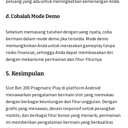
peluang yang ada untuk meningkatkan kemenangan Anda.
d.
Cobalah Mode Demo
Sebelum memasang taruhan dengan uang nyata, coba
bermain dalam mode demo jika tersedia. Mode demo
memungkinkan Anda untuk merasakan gameplay tanpa
risiko finansial, sehingga Anda dapat membiasakan diri
dengan mekanisme permainan dan fitur-fiturnya.
5.
Kesimpulan
Slot Bet 200 Pragmatic Play di platform Android
menawarkan pengalaman bermain slot yang memukau
dengan berbagai keuntungan dan fitur unggulan. Dengan
grafis yang menawan, desain responsif untuk perangkat
mobile, dan berbagai fitur bonus yang menarik, permainan
ini memberikan pengalaman bermain yang berkualitas