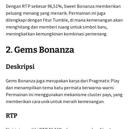
Dengan RTP sebesar 96,51%, Sweet Bonanza memberikan
peluang menang yang menarik. Permainan ini juga
dilengkapi dengan fitur Tumble, di mana kemenangan akan
menghilang dan memberi ruang untuk simbol baru,
meningkatkan kemungkinan kombinasi pemenang.
2.
Gems Bonanza
Deskripsi
Gems Bonanza juga merupakan karya dari Pragmatic Play
dan menampilkan tema batu permata berwarna-warni.
Permainan ini menggunakan mekanisme cluster pays, yang
memberikan cara unik untuk meraih kemenangan.
RTP