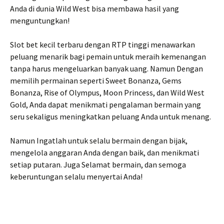
Anda di dunia Wild West bisa membawa hasil yang
menguntungkan!
Slot bet kecil terbaru dengan RTP tinggi menawarkan
peluang menarik bagi pemain untuk meraih kemenangan
tanpa harus mengeluarkan banyak uang. Namun Dengan
memilih permainan seperti Sweet Bonanza, Gems
Bonanza, Rise of Olympus, Moon Princess, dan Wild West
Gold, Anda dapat menikmati pengalaman bermain yang
seru sekaligus meningkatkan peluang Anda untuk menang.
Namun Ingatlah untuk selalu bermain dengan bijak,
mengelola anggaran Anda dengan baik, dan menikmati
setiap putaran. Juga Selamat bermain, dan semoga
keberuntungan selalu menyertai Anda!