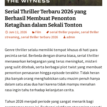
Serial Thriller Terbaru 2026 yang
Berhasil Membuat Penonton
Ketagihan dalam Sekali Tonton
Juni 12, 2026
Film
serial thriller populer
,
serial thriller
streaming
,
serial thriller terbaru 2026
admin
Genre thriller selalu memiliki tempat khusus di hati para
pecinta serial. Berbeda dengan drama biasa, serial thriller
menawarkan ketegangan yang terus meningkat, misteri
yang sulit ditebak, serta berbagai plot twist yang membuat
penonton penasaran hingga episode terakhir. Tidak heran
jika banyak orang menghabiskan satu musim penuh hanya
dalam satu atau dua hari karena tidak mampu menahan
rasa ingin tahu terhadap kelanjutan cerita.
Tahun 2026 menjadi periode yang sangat menarik bagi