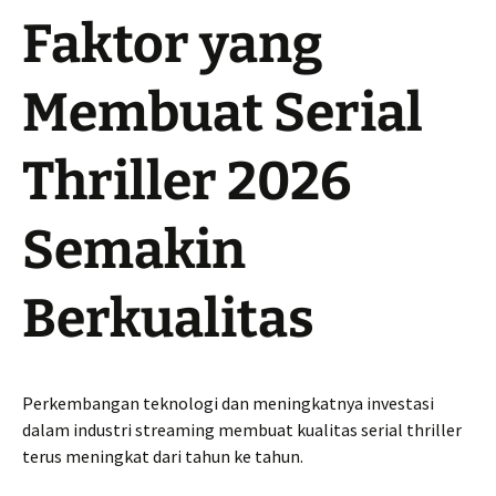
Faktor yang
Membuat Serial
Thriller 2026
Semakin
Berkualitas
Perkembangan teknologi dan meningkatnya investasi
dalam industri streaming membuat kualitas serial thriller
terus meningkat dari tahun ke tahun.