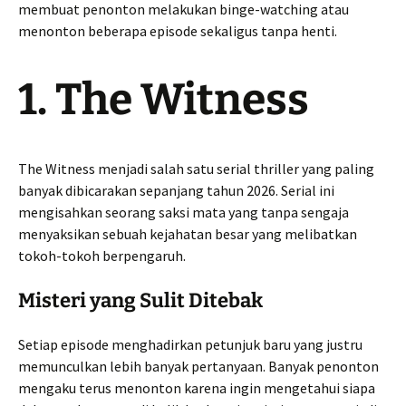
membuat penonton melakukan binge-watching atau
menonton beberapa episode sekaligus tanpa henti.
1. The Witness
The Witness menjadi salah satu serial thriller yang paling
banyak dibicarakan sepanjang tahun 2026. Serial ini
mengisahkan seorang saksi mata yang tanpa sengaja
menyaksikan sebuah kejahatan besar yang melibatkan
tokoh-tokoh berpengaruh.
Misteri yang Sulit Ditebak
Setiap episode menghadirkan petunjuk baru yang justru
memunculkan lebih banyak pertanyaan. Banyak penonton
mengaku terus menonton karena ingin mengetahui siapa