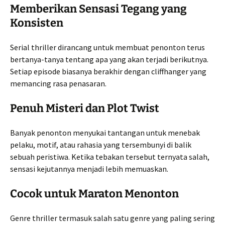
Memberikan Sensasi Tegang yang
Konsisten
Serial thriller dirancang untuk membuat penonton terus
bertanya-tanya tentang apa yang akan terjadi berikutnya.
Setiap episode biasanya berakhir dengan cliffhanger yang
memancing rasa penasaran.
Penuh Misteri dan Plot Twist
Banyak penonton menyukai tantangan untuk menebak
pelaku, motif, atau rahasia yang tersembunyi di balik
sebuah peristiwa. Ketika tebakan tersebut ternyata salah,
sensasi kejutannya menjadi lebih memuaskan.
Cocok untuk Maraton Menonton
Genre thriller termasuk salah satu genre yang paling sering