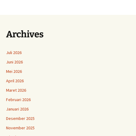
Archives
Juli 2026
Juni 2026
Mei 2026
April 2026
Maret 2026
Februari 2026
Januari 2026
Desember 2025
November 2025