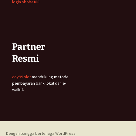
login sbobet88
Partner
Resmi
coy99 slot
mendukung metode
pembayaran bank lokal dan e-
wallet.
Dengan bangga bertenaga WordPress