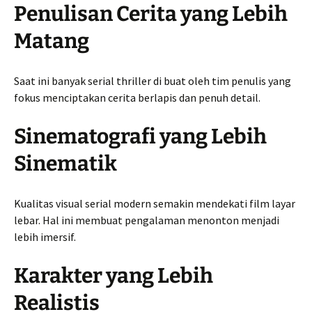
Penulisan Cerita yang Lebih
Matang
Saat ini banyak serial thriller di buat oleh tim penulis yang
fokus menciptakan cerita berlapis dan penuh detail.
Sinematografi yang Lebih
Sinematik
Kualitas visual serial modern semakin mendekati film layar
lebar. Hal ini membuat pengalaman menonton menjadi
lebih imersif.
Karakter yang Lebih
Realistis