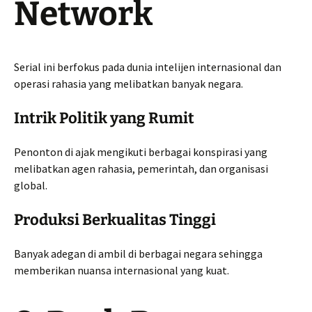
Network
Serial ini berfokus pada dunia intelijen internasional dan
operasi rahasia yang melibatkan banyak negara.
Intrik Politik yang Rumit
Penonton di ajak mengikuti berbagai konspirasi yang
melibatkan agen rahasia, pemerintah, dan organisasi
global.
Produksi Berkualitas Tinggi
Banyak adegan di ambil di berbagai negara sehingga
memberikan nuansa internasional yang kuat.