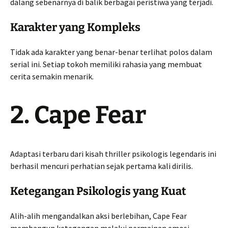
dalang sebenarnya di balik berbagai peristiwa yang terjadi.
Karakter yang Kompleks
Tidak ada karakter yang benar-benar terlihat polos dalam
serial ini. Setiap tokoh memiliki rahasia yang membuat
cerita semakin menarik.
2. Cape Fear
Adaptasi terbaru dari kisah thriller psikologis legendaris ini
berhasil mencuri perhatian sejak pertama kali dirilis.
Ketegangan Psikologis yang Kuat
Alih-alih mengandalkan aksi berlebihan, Cape Fear