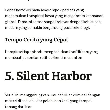
Cerita berfokus pada sekelompok peretas yang
menemukan konspirasi besar yang mengancam keamanan
global. Tema ini terasa sangat relevan dengan kehidupan
modern yang semakin bergantung pada teknologi.
Tempo Cerita yang Cepat
Hampir setiap episode menghadirkan konflik baru yang
membuat penonton sulit berhenti menonton.
5. Silent Harbor
Serial ini menggabungkan unsur thriller kriminal dengan
misteri di sebuah kota pelabuhan kecil yang tampak
tenang dari luar.