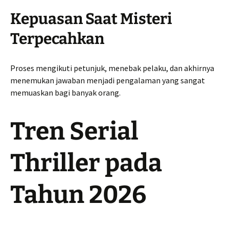
Kepuasan Saat Misteri
Terpecahkan
Proses mengikuti petunjuk, menebak pelaku, dan akhirnya
menemukan jawaban menjadi pengalaman yang sangat
memuaskan bagi banyak orang.
Tren Serial
Thriller pada
Tahun 2026