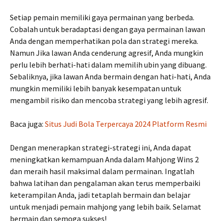
Setiap pemain memiliki gaya permainan yang berbeda.
Cobalah untuk beradaptasi dengan gaya permainan lawan
Anda dengan memperhatikan pola dan strategi mereka.
Namun Jika lawan Anda cenderung agresif, Anda mungkin
perlu lebih berhati-hati dalam memilih ubin yang dibuang.
Sebaliknya, jika lawan Anda bermain dengan hati-hati, Anda
mungkin memiliki lebih banyak kesempatan untuk
mengambil risiko dan mencoba strategi yang lebih agresif.
Baca juga:
Situs Judi Bola Terpercaya 2024 Platform Resmi
Dengan menerapkan strategi-strategi ini, Anda dapat
meningkatkan kemampuan Anda dalam Mahjong Wins 2
dan meraih hasil maksimal dalam permainan. Ingatlah
bahwa latihan dan pengalaman akan terus memperbaiki
keterampilan Anda, jadi tetaplah bermain dan belajar
untuk menjadi pemain mahjong yang lebih baik. Selamat
bermain dan semoga sukses!