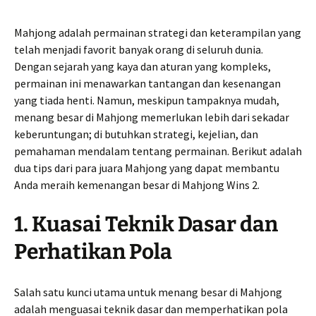
Mahjong adalah permainan strategi dan keterampilan yang
telah menjadi favorit banyak orang di seluruh dunia.
Dengan sejarah yang kaya dan aturan yang kompleks,
permainan ini menawarkan tantangan dan kesenangan
yang tiada henti. Namun, meskipun tampaknya mudah,
menang besar di Mahjong memerlukan lebih dari sekadar
keberuntungan; di butuhkan strategi, kejelian, dan
pemahaman mendalam tentang permainan. Berikut adalah
dua tips dari para juara Mahjong yang dapat membantu
Anda meraih kemenangan besar di Mahjong Wins 2.
1.
Kuasai Teknik Dasar dan
Perhatikan Pola
Salah satu kunci utama untuk menang besar di Mahjong
adalah menguasai teknik dasar dan memperhatikan pola