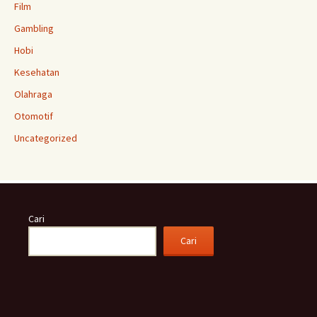
Film
Gambling
Hobi
Kesehatan
Olahraga
Otomotif
Uncategorized
Cari
Cari