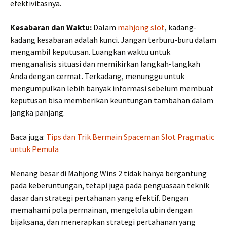
efektivitasnya.
Kesabaran dan Waktu:
Dalam
mahjong slot
, kadang-
kadang kesabaran adalah kunci. Jangan terburu-buru dalam
mengambil keputusan. Luangkan waktu untuk
menganalisis situasi dan memikirkan langkah-langkah
Anda dengan cermat. Terkadang, menunggu untuk
mengumpulkan lebih banyak informasi sebelum membuat
keputusan bisa memberikan keuntungan tambahan dalam
jangka panjang.
Baca juga:
Tips dan Trik Bermain Spaceman Slot Pragmatic
untuk Pemula
Menang besar di Mahjong Wins 2 tidak hanya bergantung
pada keberuntungan, tetapi juga pada penguasaan teknik
dasar dan strategi pertahanan yang efektif. Dengan
memahami pola permainan, mengelola ubin dengan
bijaksana, dan menerapkan strategi pertahanan yang