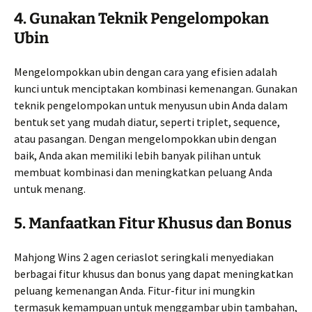
4.
Gunakan Teknik Pengelompokan
Ubin
Mengelompokkan ubin dengan cara yang efisien adalah
kunci untuk menciptakan kombinasi kemenangan. Gunakan
teknik pengelompokan untuk menyusun ubin Anda dalam
bentuk set yang mudah diatur, seperti triplet, sequence,
atau pasangan. Dengan mengelompokkan ubin dengan
baik, Anda akan memiliki lebih banyak pilihan untuk
membuat kombinasi dan meningkatkan peluang Anda
untuk menang.
5.
Manfaatkan Fitur Khusus dan Bonus
Mahjong Wins 2 agen ceriaslot seringkali menyediakan
berbagai fitur khusus dan bonus yang dapat meningkatkan
peluang kemenangan Anda. Fitur-fitur ini mungkin
termasuk kemampuan untuk menggambar ubin tambahan,