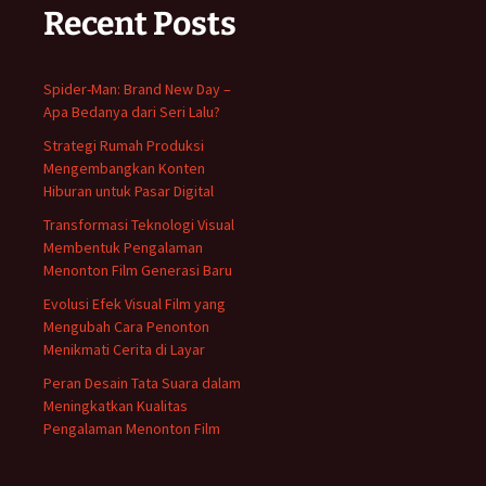
Recent Posts
Spider-Man: Brand New Day –
Apa Bedanya dari Seri Lalu?
Strategi Rumah Produksi
Mengembangkan Konten
Hiburan untuk Pasar Digital
Transformasi Teknologi Visual
Membentuk Pengalaman
Menonton Film Generasi Baru
Evolusi Efek Visual Film yang
Mengubah Cara Penonton
Menikmati Cerita di Layar
Peran Desain Tata Suara dalam
Meningkatkan Kualitas
Pengalaman Menonton Film