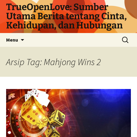
Langsung
TrueOpenLove: Sumber
ke
Utama Berita tentang Cinta,
isi
Kehidupan, dan Hubungan
Cari
Menu
untuk:
Arsip Tag: Mahjong Wins 2