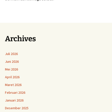
Archives
Juli 2026
Juni 2026
Mei 2026
April 2026
Maret 2026
Februari 2026
Januari 2026
Desember 2025