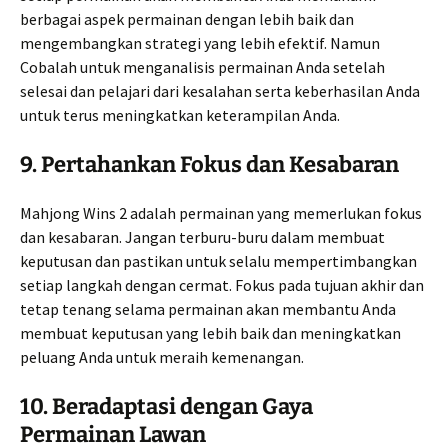
berbagai aspek permainan dengan lebih baik dan
mengembangkan strategi yang lebih efektif. Namun
Cobalah untuk menganalisis permainan Anda setelah
selesai dan pelajari dari kesalahan serta keberhasilan Anda
untuk terus meningkatkan keterampilan Anda.
9.
Pertahankan Fokus dan Kesabaran
Mahjong Wins 2 adalah permainan yang memerlukan fokus
dan kesabaran. Jangan terburu-buru dalam membuat
keputusan dan pastikan untuk selalu mempertimbangkan
setiap langkah dengan cermat. Fokus pada tujuan akhir dan
tetap tenang selama permainan akan membantu Anda
membuat keputusan yang lebih baik dan meningkatkan
peluang Anda untuk meraih kemenangan.
10.
Beradaptasi dengan Gaya
Permainan Lawan