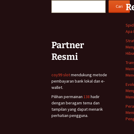
R
Cari
Spid
Apa 
Stra
Partner
Men
Hibu
Resmi
Tran
Mem
coy99 slot
mendukung metode
Meno
pembayaran bank lokal dan e-
Evol
wallet.
Meng
Pilihan permainan
138
hadir
Meni
dengan beragam tema dan
Pera
tampilan yang dapat menarik
Meni
perhatian pengguna.
Peng