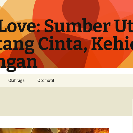
Love: Sumber U
tang Cinta, Keh
ngan
Olahraga
Otomotif