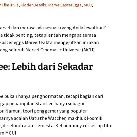
FilmTrivia
,
HiddenDetails
,
MarvelEasterEggs
,
MCU
,
rvel dan merasa ada sesuatu yang Anda lewatkan?
a tidak penting, tetapi entah mengapa terasa
 Easter eggs Marvel! Fakta mengejutkan ini akan
ng seluruh Marvel Cinematic Universe (MCU).
e: Lebih dari Sekadar
e bukan hanya penghormatan, tetapi bagian dari
ggap penampilan Stan Lee hanya sebagai
r. Namun, teori penggemar yang populer
arnya adalah Uatu the Watcher, makhluk kosmik
di seluruh alam semesta. Kehadirannya di setiap film
am MCU!