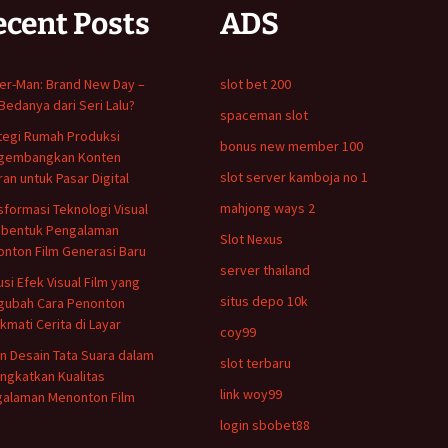
ecent Posts
ADS
er-Man: Brand New Day –
slot bet 200
Bedanya dari Seri Lalu?
spaceman slot
tegi Rumah Produksi
bonus new member 100
gembangkan Konten
slot server kamboja no 1
ran untuk Pasar Digital
mahjong ways 2
sformasi Teknologi Visual
bentuk Pengalaman
Slot Nexus
nton Film Generasi Baru
server thailand
usi Efek Visual Film yang
situs depo 10k
ubah Cara Penonton
kmati Cerita di Layar
coy99
n Desain Tata Suara dalam
slot terbaru
ngkatkan Kualitas
link woy99
alaman Menonton Film
login sbobet88