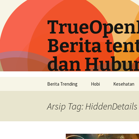
Langsung
ke
isi
TrueOpen
Berita ten
dan Hubu
Berita Trending
Hobi
Kesehatan
Arsip Tag: HiddenDetails