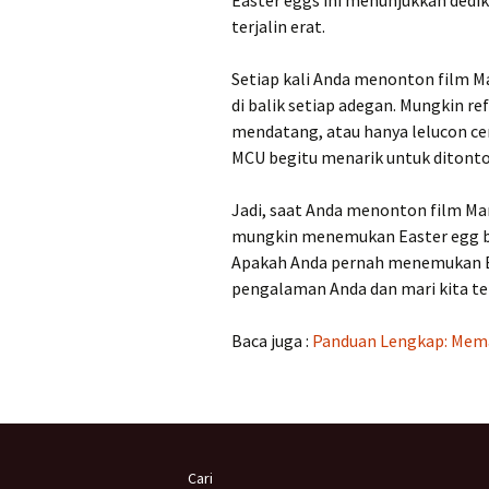
Easter eggs ini menunjukkan dedi
terjalin erat.
Setiap kali Anda menonton film M
di balik setiap adegan. Mungkin re
mendatang, atau hanya lelucon ce
MCU begitu menarik untuk ditonton
Jadi, saat Anda menonton film Mar
mungkin menemukan Easter egg b
Apakah Anda pernah menemukan Eas
pengalaman Anda dan mari kita t
Baca juga :
Panduan Lengkap: Mema
Cari