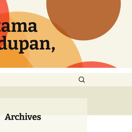
tama
idupan,
Cari
untuk:
Archives