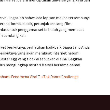
kasi Marvel dalam menciptakan universe yang kaya dan
arvel, ingatlah bahwa ada lapisan makna tersembunyi
ferensi komik klasik, petunjuk tentang film
rdas untuk penggemar setia. Inilah yang membuat
 berulang kali.
vel berikutnya, perhatikan baik-baik. Siapa tahu Anda
erikutnya yang akan membuat internet heboh!
ter egg yang tidak di sebutkan di sini? Bagikan
erus mengungkap misteri Marvel bersama-sama!
hami Fenomena Viral TikTok Dance Challenge