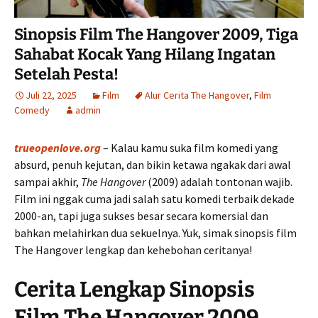
Sinopsis Film The Hangover 2009, Tiga
Sahabat Kocak Yang Hilang Ingatan
Setelah Pesta!
Juli 22, 2025
Film
Alur Cerita The Hangover
,
Film
Comedy
admin
trueopenlove.org
– Kalau kamu suka film komedi yang
absurd, penuh kejutan, dan bikin ketawa ngakak dari awal
sampai akhir,
The Hangover
(2009) adalah tontonan wajib.
Film ini nggak cuma jadi salah satu komedi terbaik dekade
2000-an, tapi juga sukses besar secara komersial dan
bahkan melahirkan dua sekuelnya. Yuk, simak sinopsis film
The Hangover lengkap dan kehebohan ceritanya!
Cerita Lengkap Sinopsis
Film The Hangover 2009