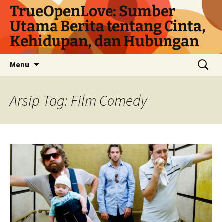
Langsung
TrueOpenLove: Sumber
ke
Utama Berita tentang Cinta,
isi
Kehidupan, dan Hubungan
Cari
Menu
untuk:
Arsip Tag: Film Comedy