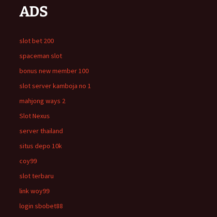
ADS
slot bet 200
spaceman slot
bonus new member 100
slot server kamboja no 1
mahjong ways 2
Slot Nexus
server thailand
situs depo 10k
coy99
slot terbaru
link woy99
login sbobet88