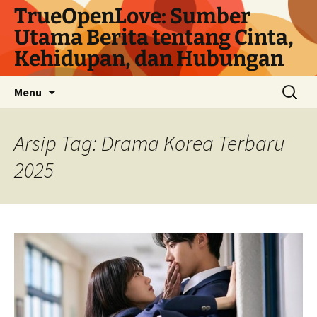
Langsung
TrueOpenLove: Sumber
ke
Utama Berita tentang Cinta,
isi
Kehidupan, dan Hubungan
Cari
Menu
untuk:
Arsip Tag: Drama Korea Terbaru
2025