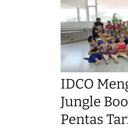
IDCO Meng
Jungle Boo
Pentas Tar