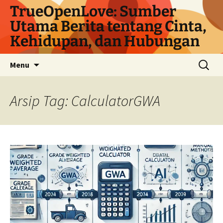
Langsung
TrueOpenLove: Sumber
ke
Utama Berita tentang Cinta,
isi
Kehidupan, dan Hubungan
Cari
Menu
untuk:
Arsip Tag: CalculatorGWA