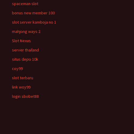
spaceman slot
bonus new member 100
slot server kamboja no 1
mahjong ways 2
Slot Nexus
server thailand
situs depo 10k
coy99
slot terbaru
link woy99
login sbobet88