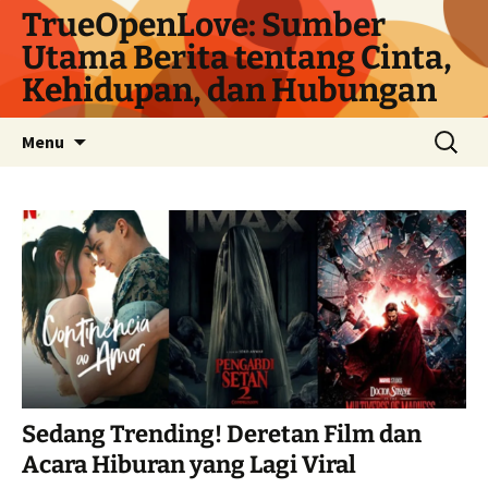
Langsung
TrueOpenLove: Sumber
ke
Utama Berita tentang Cinta,
isi
Kehidupan, dan Hubungan
Cari
Menu
untuk:
Sedang Trending! Deretan Film dan
Acara Hiburan yang Lagi Viral