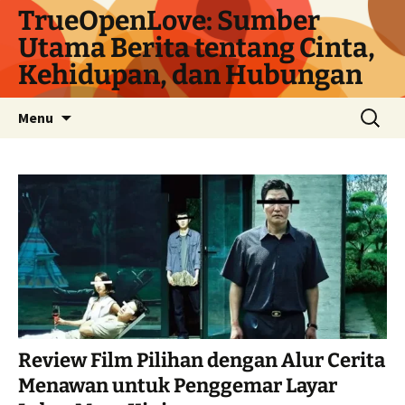
Langsung
TrueOpenLove: Sumber
ke
Utama Berita tentang Cinta,
isi
Kehidupan, dan Hubungan
Cari
Menu
untuk:
Review Film Pilihan dengan Alur Cerita
Menawan untuk Penggemar Layar