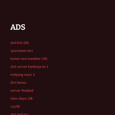
ADS
slot bet 200
spaceman slot
bonus new member 100
slot server kamboja no 1
mahjong ways 2
Slot Nexus
server thailand
situs depo 10k
coy99
slot terbaru