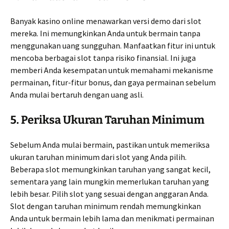
Banyak kasino online menawarkan versi demo dari slot
mereka. Ini memungkinkan Anda untuk bermain tanpa
menggunakan uang sungguhan. Manfaatkan fitur ini untuk
mencoba berbagai slot tanpa risiko finansial. Ini juga
memberi Anda kesempatan untuk memahami mekanisme
permainan, fitur-fitur bonus, dan gaya permainan sebelum
Anda mulai bertaruh dengan uang asli.
5. Periksa Ukuran Taruhan Minimum
Sebelum Anda mulai bermain, pastikan untuk memeriksa
ukuran taruhan minimum dari slot yang Anda pilih.
Beberapa slot memungkinkan taruhan yang sangat kecil,
sementara yang lain mungkin memerlukan taruhan yang
lebih besar. Pilih slot yang sesuai dengan anggaran Anda.
Slot dengan taruhan minimum rendah memungkinkan
Anda untuk bermain lebih lama dan menikmati permainan