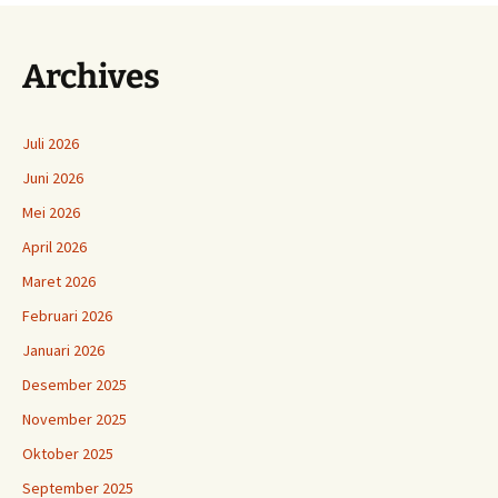
Archives
Juli 2026
Juni 2026
Mei 2026
April 2026
Maret 2026
Februari 2026
Januari 2026
Desember 2025
November 2025
Oktober 2025
September 2025