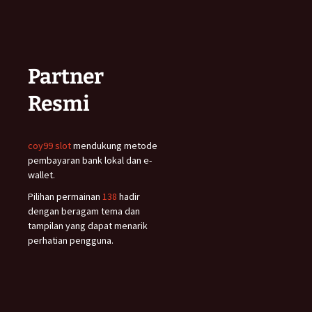
Partner
Resmi
coy99 slot
mendukung metode
pembayaran bank lokal dan e-
wallet.
Pilihan permainan
138
hadir
dengan beragam tema dan
tampilan yang dapat menarik
perhatian pengguna.