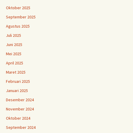
Oktober 2025
September 2025
Agustus 2025
Juli 2025
Juni 2025
Mei 2025
April 2025
Maret 2025
Februari 2025
Januari 2025
Desember 2024
November 2024
Oktober 2024
September 2024