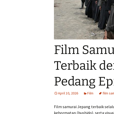
Film Samu
Terbaik d
Pedang Ep
April 10, 2026
Film
film sa
Film samurai Jepang terbaik selalu
kehormatan (bushido), serta visua