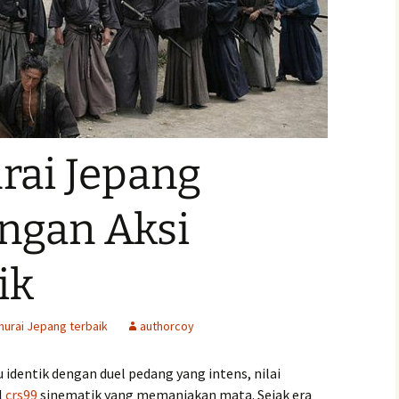
rai Jepang
engan Aksi
ik
murai Jepang terbaik
authorcoy
 identik dengan duel pedang yang intens, nilai
l
crs99
sinematik yang memanjakan mata. Sejak era