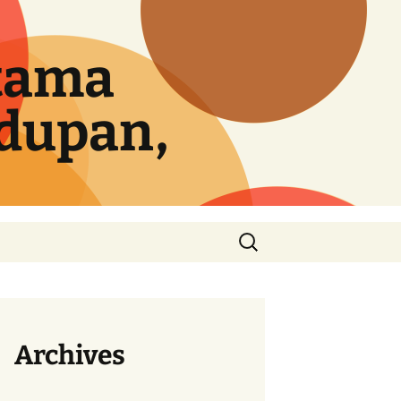
tama
idupan,
Cari
untuk:
Archives