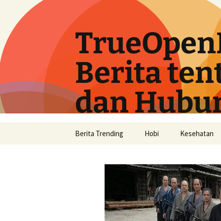
Langsung
ke
isi
TrueOpen
Berita ten
dan Hubu
Berita Trending
Hobi
Kesehatan