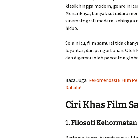
klasik hingga modern, genre ini te
Menariknya, banyak sutradara men
sinematografi modern, sehingga
hidup.
Selain itu, film samurai tidak hany
loyalitas, dan pengorbanan. Oleh k
dan digemari oleh penonton globa
Baca Juga:
Rekomendasi 8 Film Pe
Dahulu!
Ciri Khas Film S
1. Filosofi Kehormata
Pertama-tama, hampir semua film