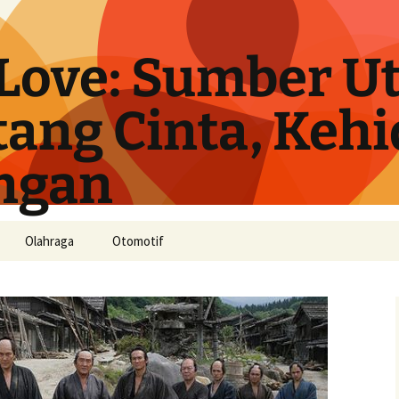
Love: Sumber U
tang Cinta, Keh
ngan
Olahraga
Otomotif