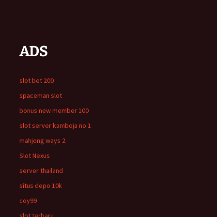
ADS
slot bet 200
spaceman slot
bonus new member 100
slot server kamboja no 1
mahjong ways 2
Slot Nexus
server thailand
situs depo 10k
coy99
slot terbaru