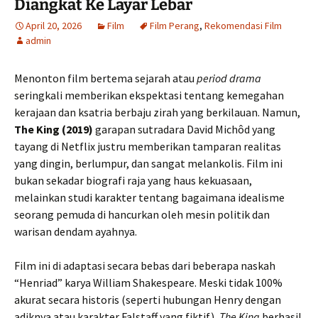
Diangkat Ke Layar Lebar
April 20, 2026
Film
Film Perang
,
Rekomendasi Film
admin
Menonton film bertema sejarah atau
period drama
seringkali memberikan ekspektasi tentang kemegahan
kerajaan dan ksatria berbaju zirah yang berkilauan. Namun,
The King (2019)
garapan sutradara David Michôd yang
tayang di Netflix justru memberikan tamparan realitas
yang dingin, berlumpur, dan sangat melankolis. Film ini
bukan sekadar biografi raja yang haus kekuasaan,
melainkan studi karakter tentang bagaimana idealisme
seorang pemuda di hancurkan oleh mesin politik dan
warisan dendam ayahnya.
Film ini di adaptasi secara bebas dari beberapa naskah
“Henriad” karya William Shakespeare. Meski tidak 100%
akurat secara historis (seperti hubungan Henry dengan
adiknya atau karakter Falstaff yang fiktif),
The King
berhasil