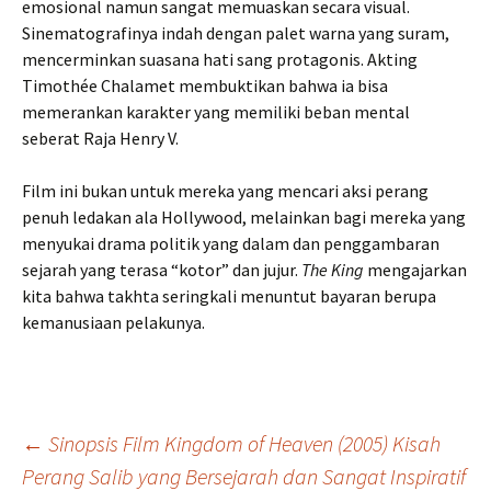
emosional namun sangat memuaskan secara visual.
Sinematografinya indah dengan palet warna yang suram,
mencerminkan suasana hati sang protagonis. Akting
Timothée Chalamet membuktikan bahwa ia bisa
memerankan karakter yang memiliki beban mental
seberat Raja Henry V.
Film ini bukan untuk mereka yang mencari aksi perang
penuh ledakan ala Hollywood, melainkan bagi mereka yang
menyukai drama politik yang dalam dan penggambaran
sejarah yang terasa “kotor” dan jujur.
The King
mengajarkan
kita bahwa takhta seringkali menuntut bayaran berupa
kemanusiaan pelakunya.
Navigasi
←
Sinopsis Film Kingdom of Heaven (2005) Kisah
Perang Salib yang Bersejarah dan Sangat Inspiratif