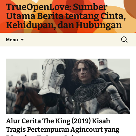
Langsung
TrueOpenLove: Sumber
ke
Utama Berita tentang Cinta,
isi
Kehidupan, dan Hubungan
Cari
Menu
untuk:
Alur Cerita The King (2019) Kisah
Tragis Pertempuran Agincourt yang