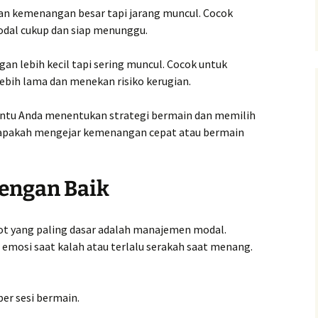
kan kemenangan besar tapi jarang muncul. Cocok
dal cukup dan siap menunggu.
an lebih kecil tapi sering muncul. Cocok untuk
ebih lama dan menekan risiko kerugian.
ntu Anda menentukan strategi bermain dan memilih
, apakah mengejar kemenangan cepat atau bermain
dengan Baik
slot yang paling dasar adalah manajemen modal.
emosi saat kalah atau terlalu serakah saat menang.
er sesi bermain.