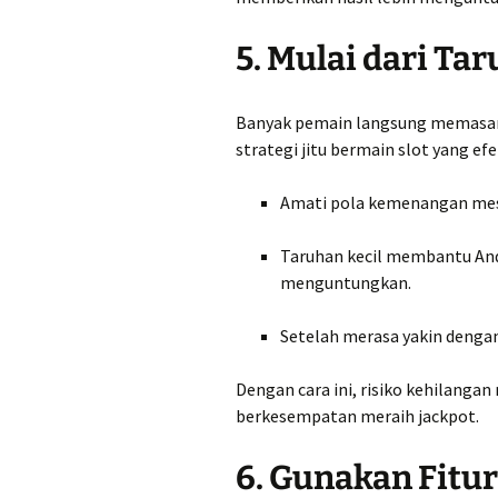
5. Mulai dari Ta
Banyak pemain langsung memasang
strategi jitu bermain slot yang efe
Amati pola kemenangan mesi
Taruhan kecil membantu And
menguntungkan.
Setelah merasa yakin dengan
Dengan cara ini, risiko kehilangan
berkesempatan meraih jackpot.
6. Gunakan Fitur