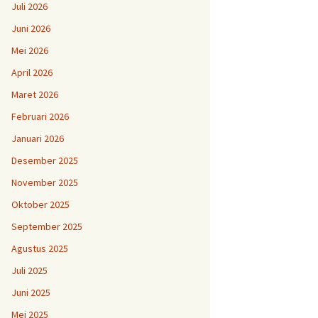
Juli 2026
Juni 2026
Mei 2026
April 2026
Maret 2026
Februari 2026
Januari 2026
Desember 2025
November 2025
Oktober 2025
September 2025
Agustus 2025
Juli 2025
Juni 2025
Mei 2025