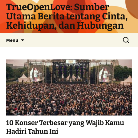
Langsung
TrueOpenLove: Sumber
ke
Utama Berita tentang Cinta,
isi
Kehidupan, dan Hubungan
Cari
Menu
untuk:
10 Konser Terbesar yang Wajib Kamu
Hadiri Tahun Ini